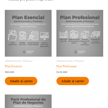
a
alto
Administración y Finanzas
Administración y Finanzas
Plan Esencial
Plan Profesional
$
80.000
$
120.000
Añadir al carrito
Añadir al carrito