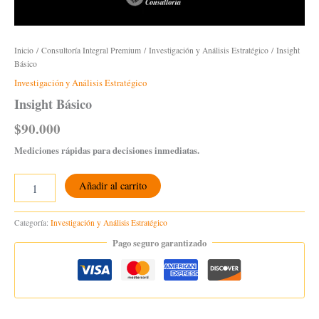
Inicio
/
Consultoría Integral Premium
/
Investigación y Análisis Estratégico
/ Insight
Básico
Investigación y Análisis Estratégico
Insight Básico
$
90.000
Mediciones rápidas para decisiones inmediatas.
Insight
Añadir al carrito
Básico
cantidad
Categoría:
Investigación y Análisis Estratégico
Pago seguro garantizado